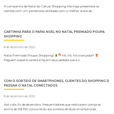
A campanha de Natal do Catuaí Shopping Maringá presenteia os
clientes com um panettone recheado com o melhor dulce de…
CARTINHA PARA O PAPAI NOEL NO NATAL PREMIADO POUPA
SHOPPING
8 de dezembro de 2022
Natal Premiado Poupa Shopping!
Hô, hô, hô criançada!!!
Peguem papel e caneta e façam seus pedidos para o…
COM O SORTEIO DE SMARTPHONES, CLIENTES DO SHOPPING D
PASSAM O NATAL CONECTADOS
8 de dezembro de 2022
Até o dia 24 de dezembro, frequentadores que realizarem compras
acima de R$ 350 concorrerão aos sorteios de doze smartphones…