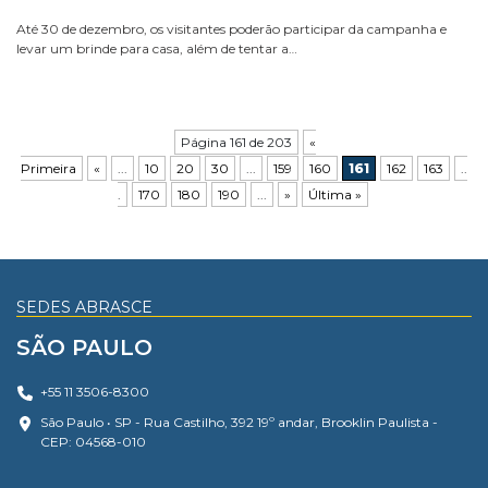
Até 30 de dezembro, os visitantes poderão participar da campanha e
levar um brinde para casa, além de tentar a…
Página 161 de 203
«
Primeira
«
...
10
20
30
...
159
160
161
162
163
..
.
170
180
190
...
»
Última »
SEDES ABRASCE
SÃO PAULO
+55 11 3506-8300
São Paulo • SP - Rua Castilho, 392 19º andar, Brooklin Paulista -
CEP: 04568-010