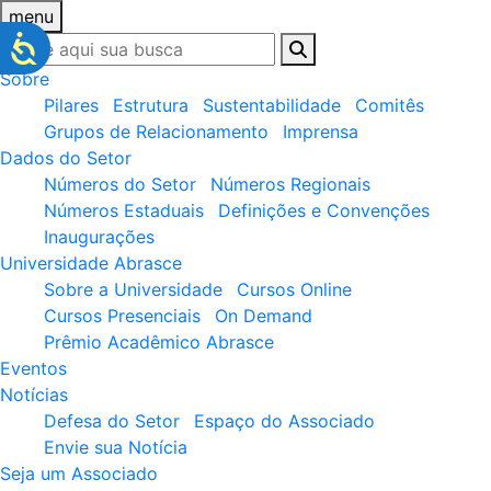
menu
Sobre
Pilares
Estrutura
Sustentabilidade
Comitês
Grupos de Relacionamento
Imprensa
Dados do Setor
Números do Setor
Números Regionais
Números Estaduais
Definições e Convenções
Inaugurações
Universidade Abrasce
Sobre a Universidade
Cursos Online
Cursos Presenciais
On Demand
Prêmio Acadêmico Abrasce
Eventos
Notícias
Defesa do Setor
Espaço do Associado
Envie sua Notícia
Seja um Associado