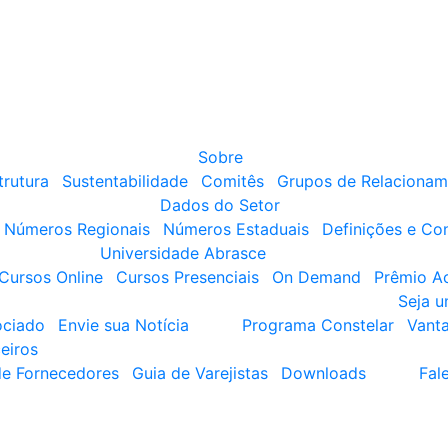
Sobre
trutura
Sustentabilidade
Comitês
Grupos de Relacionam
Dados do Setor
Números Regionais
Números Estaduais
Definições e Co
Universidade Abrasce
Cursos Online
Cursos Presenciais
On Demand
Prêmio A
Seja 
ociado
Envie sua Notícia
Programa Constelar
Vant
eiros
de Fornecedores
Guia de Varejistas
Downloads
Fal