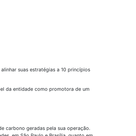
linhar suas estratégias a 10 princípios
papel da entidade como promotora de um
 de carbono geradas pela sua operação.
es, em São Paulo e Brasília, quanto em