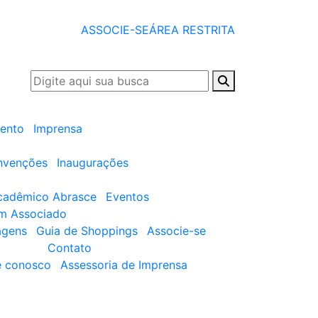
ASSOCIE-SE
ÁREA RESTRITA
ento
Imprensa
nvenções
Inaugurações
cadêmico Abrasce
Eventos
um Associado
agens
Guia de Shoppings
Associe-se
Contato
e conosco
Assessoria de Imprensa