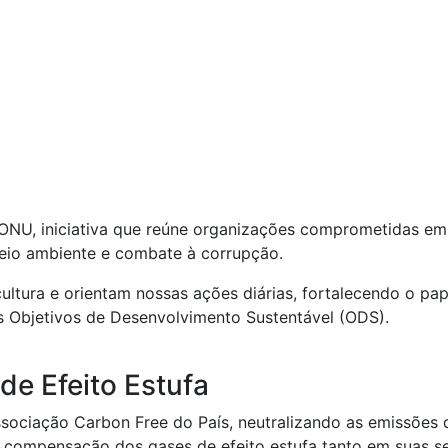
ONU, iniciativa que reúne organizações comprometidas em a
meio ambiente e combate à corrupção.
cultura e orientam nossas ações diárias, fortalecendo o 
s Objetivos de Desenvolvimento Sustentável (ODS).
e Efeito Estufa
ssociação Carbon Free do País, neutralizando as emissões
compensação dos gases de efeito estufa tanto em suas sed