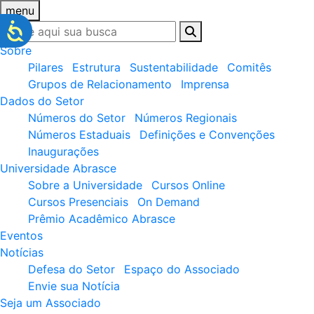
menu
Sobre
Pilares
Estrutura
Sustentabilidade
Comitês
Grupos de Relacionamento
Imprensa
Dados do Setor
Números do Setor
Números Regionais
Números Estaduais
Definições e Convenções
Inaugurações
Universidade Abrasce
Sobre a Universidade
Cursos Online
Cursos Presenciais
On Demand
Prêmio Acadêmico Abrasce
Eventos
Notícias
Defesa do Setor
Espaço do Associado
Envie sua Notícia
Seja um Associado