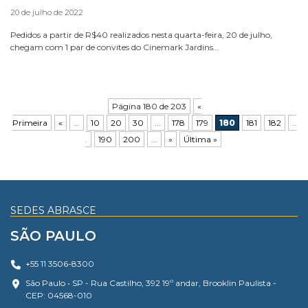
20 de julho de 2022
Pedidos a partir de R$40 realizados nesta quarta-feira, 20 de julho,
chegam com 1 par de convites do Cinemark Jardins…
Página 180 de 203
«
Primeira
«
...
10
20
30
...
178
179
180
181
182
..
.
190
200
...
»
Última »
SEDES ABRASCE
SÃO PAULO
+55 11 3506-8300
São Paulo • SP - Rua Castilho, 392 19º andar, Brooklin Paulista -
CEP: 04568-010