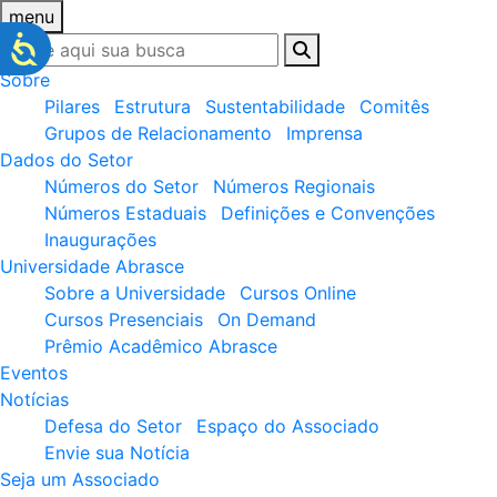
menu
Sobre
Pilares
Estrutura
Sustentabilidade
Comitês
Grupos de Relacionamento
Imprensa
Dados do Setor
Números do Setor
Números Regionais
Números Estaduais
Definições e Convenções
Inaugurações
Universidade Abrasce
Sobre a Universidade
Cursos Online
Cursos Presenciais
On Demand
Prêmio Acadêmico Abrasce
Eventos
Notícias
Defesa do Setor
Espaço do Associado
Envie sua Notícia
Seja um Associado