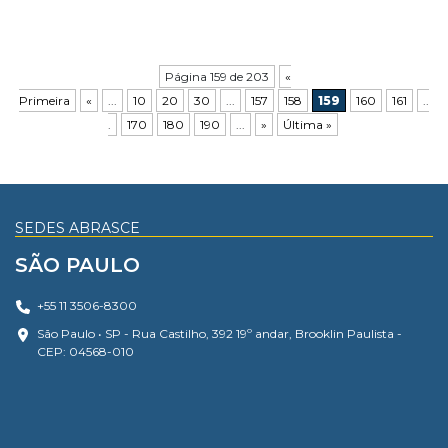
Página 159 de 203
«
Primeira
«
...
10
20
30
...
157
158
159
160
161
..
.
170
180
190
...
»
Última »
SEDES ABRASCE
SÃO PAULO
+55 11 3506-8300
São Paulo • SP - Rua Castilho, 392 19º andar, Brooklin Paulista -
CEP: 04568-010