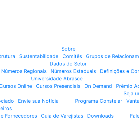
Sobre
trutura
Sustentabilidade
Comitês
Grupos de Relacionam
Dados do Setor
Números Regionais
Números Estaduais
Definições e Co
Universidade Abrasce
Cursos Online
Cursos Presenciais
On Demand
Prêmio A
Seja 
ociado
Envie sua Notícia
Programa Constelar
Vant
eiros
de Fornecedores
Guia de Varejistas
Downloads
Fal