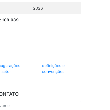
8
2026
l: 109.039
augurações
definições e
 setor
convenções
ONTATO