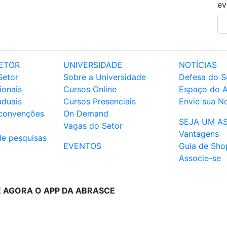
ev
ETOR
UNIVERSIDADE
NOTÍCIAS
Setor
Sobre a Universidade
Defesa do S
ionais
Cursos Online
Espaço do 
aduais
Cursos Presenciais
Envie sua No
 convenções
On Demand
SEJA UM A
Vagas do Setor
Vantagens
de pesquisas
EVENTOS
Guia de Sho
Associe-se
E AGORA O APP DA ABRASCE