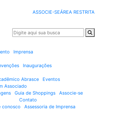
ASSOCIE-SE
ÁREA RESTRITA
ento
Imprensa
nvenções
Inaugurações
cadêmico Abrasce
Eventos
um Associado
agens
Guia de Shoppings
Associe-se
Contato
e conosco
Assessoria de Imprensa