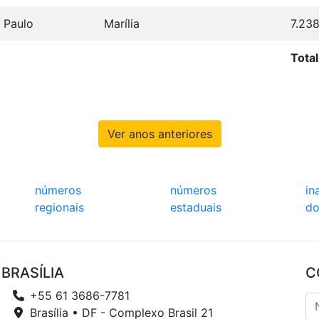
 Paulo
Marília
7.23
Tota
Ver anos anteriores
números
números
in
regionais
estaduais
do
BRASÍLIA
C
+55 61 3686-7781
Brasília • DF - Complexo Brasil 21