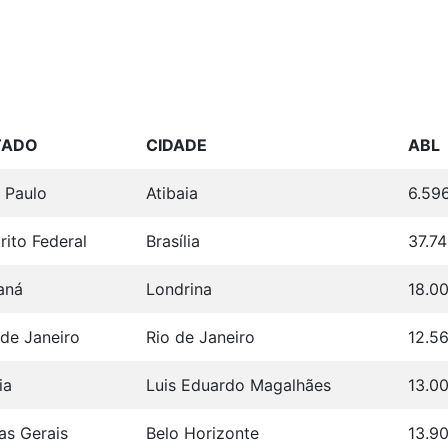
TADO
CIDADE
ABL
 Paulo
Atibaia
6.59
rito Federal
Brasília
37.7
aná
Londrina
18.0
 de Janeiro
Rio de Janeiro
12.5
ia
Luis Eduardo Magalhães
13.0
as Gerais
Belo Horizonte
13.9