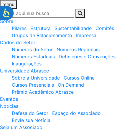
menu
Sobre
Pilares
Estrutura
Sustentabilidade
Comitês
Grupos de Relacionamento
Imprensa
Dados do Setor
Números do Setor
Números Regionais
Números Estaduais
Definições e Convenções
Inaugurações
Universidade Abrasce
Sobre a Universidade
Cursos Online
Cursos Presenciais
On Demand
Prêmio Acadêmico Abrasce
Eventos
Notícias
Defesa do Setor
Espaço do Associado
Envie sua Notícia
Seja um Associado