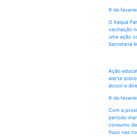
9 de fevere
O Itaquá Pa
vacinação n
uma ação co
Secretaria 
Ação educa
alerta sobre
álcool e dir
9 de fevere
Com a proxi
período ma
consumo de 
fluxo nas r