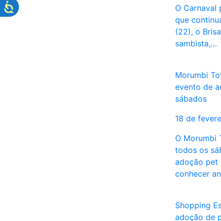
O Carnaval 
que continua
(22), o Bri
sambista,…
Morumbi To
evento de a
sábados
18 de fever
O Morumbi T
todos os sá
adoção pet 
conhecer a
Shopping Es
adoção de p