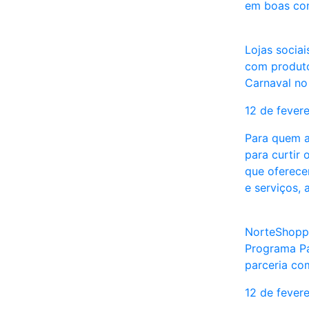
em boas co
Lojas socia
com produto
Carnaval no
12 de fever
Para quem a
para curtir 
que oferece
e serviços,
NorteShoppi
Programa Pa
parceria com
12 de fever