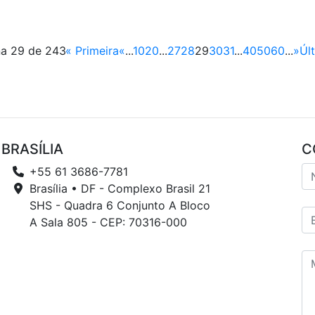
na 29 de 243
« Primeira
«
...
10
20
...
27
28
29
30
31
...
40
50
60
...
»
Úl
BRASÍLIA
C
+55 61 3686-7781
Brasília • DF - Complexo Brasil 21
SHS - Quadra 6 Conjunto A Bloco
A Sala 805 - CEP: 70316-000