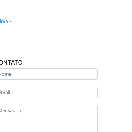
tima »
ONTATO