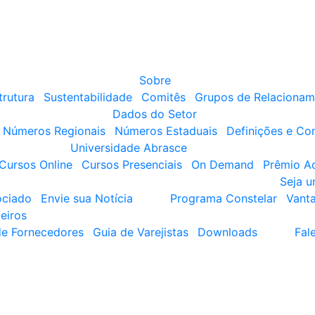
Sobre
trutura
Sustentabilidade
Comitês
Grupos de Relacionam
Dados do Setor
Números Regionais
Números Estaduais
Definições e Co
Universidade Abrasce
Cursos Online
Cursos Presenciais
On Demand
Prêmio A
Seja 
ociado
Envie sua Notícia
Programa Constelar
Vant
eiros
de Fornecedores
Guia de Varejistas
Downloads
Fal