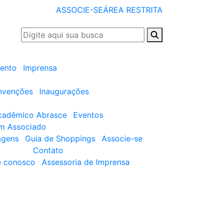
ASSOCIE-SE
ÁREA RESTRITA
ento
Imprensa
nvenções
Inaugurações
cadêmico Abrasce
Eventos
um Associado
agens
Guia de Shoppings
Associe-se
Contato
e conosco
Assessoria de Imprensa