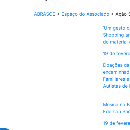
ABRASCE
>
Espaço do Associado
>
Ação S
‘Um gesto q
Shopping ar
de material 
19 de fever
Doações da 
encaminhada
Familiares 
Autistas de
Música no B
Ederson San
19 de fever