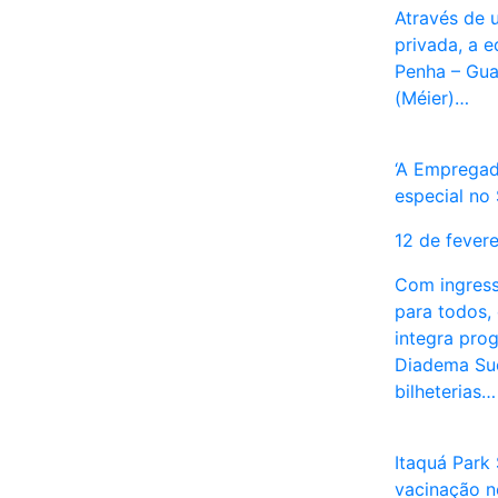
Através de u
privada, a e
Penha – Gua
(Méier)…
‘A Empregad
especial no
12 de fever
Com ingress
para todos, 
integra pro
Diadema Suc
bilheterias…
Itaquá Park
vacinação n