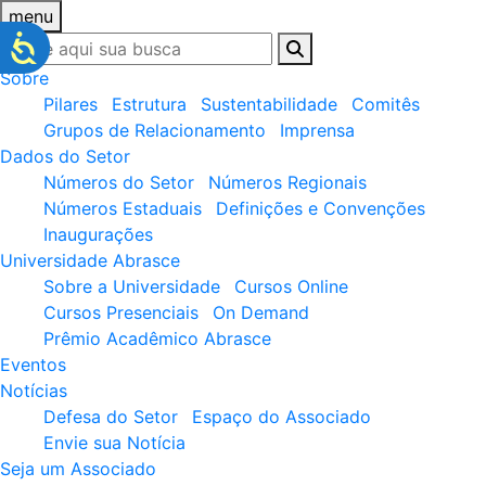
menu
Sobre
Pilares
Estrutura
Sustentabilidade
Comitês
Grupos de Relacionamento
Imprensa
Dados do Setor
Números do Setor
Números Regionais
Números Estaduais
Definições e Convenções
Inaugurações
Universidade Abrasce
Sobre a Universidade
Cursos Online
Cursos Presenciais
On Demand
Prêmio Acadêmico Abrasce
Eventos
Notícias
Defesa do Setor
Espaço do Associado
Envie sua Notícia
Seja um Associado