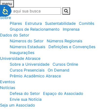
menu
Sobre
Pilares
Estrutura
Sustentabilidade
Comitês
Grupos de Relacionamento
Imprensa
Dados do Setor
Números do Setor
Números Regionais
Números Estaduais
Definições e Convenções
Inaugurações
Universidade Abrasce
Sobre a Universidade
Cursos Online
Cursos Presenciais
On Demand
Prêmio Acadêmico Abrasce
Eventos
Notícias
Defesa do Setor
Espaço do Associado
Envie sua Notícia
Seja um Associado