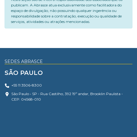
publicam. A Abrasce atua exclusivamente como facilitadora do
espaço de divulgação, não possuindo qualquer ingerência ou
responsabilidade sobre a contratação, execução ou qualidade de
serviços, atividades ou atrações mencionadas.
SEDES ABRASCE
SÃO PAULO
+55 11 3506-8300
São Paulo • SP - Rua Castilho, 392 19º andar, Brooklin Paulista -
CEP: 04568-010