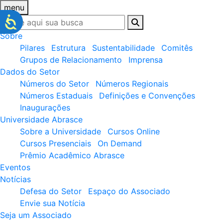
menu
Sobre
Pilares
Estrutura
Sustentabilidade
Comitês
Grupos de Relacionamento
Imprensa
Dados do Setor
Números do Setor
Números Regionais
Números Estaduais
Definições e Convenções
Inaugurações
Universidade Abrasce
Sobre a Universidade
Cursos Online
Cursos Presenciais
On Demand
Prêmio Acadêmico Abrasce
Eventos
Notícias
Defesa do Setor
Espaço do Associado
Envie sua Notícia
Seja um Associado