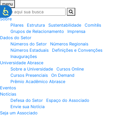
menu
Sobre
Pilares
Estrutura
Sustentabilidade
Comitês
Grupos de Relacionamento
Imprensa
Dados do Setor
Números do Setor
Números Regionais
Números Estaduais
Definições e Convenções
Inaugurações
Universidade Abrasce
Sobre a Universidade
Cursos Online
Cursos Presenciais
On Demand
Prêmio Acadêmico Abrasce
Eventos
Notícias
Defesa do Setor
Espaço do Associado
Envie sua Notícia
Seja um Associado