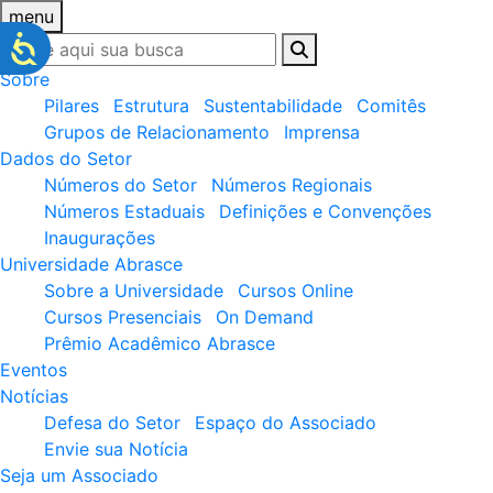
menu
Sobre
Pilares
Estrutura
Sustentabilidade
Comitês
Grupos de Relacionamento
Imprensa
Dados do Setor
Números do Setor
Números Regionais
Números Estaduais
Definições e Convenções
Inaugurações
Universidade Abrasce
Sobre a Universidade
Cursos Online
Cursos Presenciais
On Demand
Prêmio Acadêmico Abrasce
Eventos
Notícias
Defesa do Setor
Espaço do Associado
Envie sua Notícia
Seja um Associado