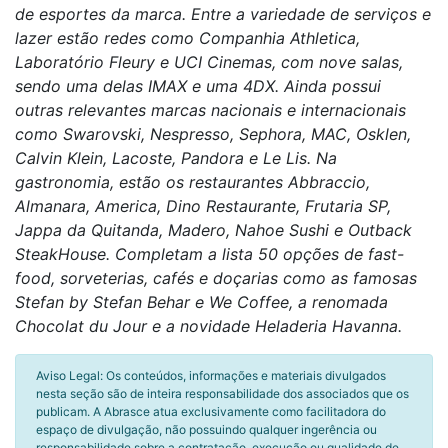
de esportes da marca. Entre a variedade de serviços e
lazer estão redes como Companhia Athletica,
Laboratório Fleury e UCI Cinemas, com nove salas,
sendo uma delas IMAX e uma 4DX. Ainda possui
outras relevantes marcas nacionais e internacionais
como Swarovski, Nespresso, Sephora, MAC, Osklen,
Calvin Klein, Lacoste, Pandora e Le Lis. Na
gastronomia, estão os restaurantes Abbraccio,
Almanara, America, Dino Restaurante, Frutaria SP,
Jappa da Quitanda, Madero, Nahoe Sushi e Outback
SteakHouse. Completam a lista 50 opções de fast-
food, sorveterias, cafés e doçarias como as famosas
Stefan by Stefan Behar e We Coffee, a renomada
Chocolat du Jour e a novidade Heladeria Havanna.
Aviso Legal: Os conteúdos, informações e materiais divulgados
nesta seção são de inteira responsabilidade dos associados que os
publicam. A Abrasce atua exclusivamente como facilitadora do
espaço de divulgação, não possuindo qualquer ingerência ou
responsabilidade sobre a contratação, execução ou qualidade de