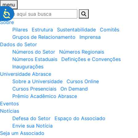
menu
Sobre
Pilares
Estrutura
Sustentabilidade
Comitês
Grupos de Relacionamento
Imprensa
Dados do Setor
Números do Setor
Números Regionais
Números Estaduais
Definições e Convenções
Inaugurações
Universidade Abrasce
Sobre a Universidade
Cursos Online
Cursos Presenciais
On Demand
Prêmio Acadêmico Abrasce
Eventos
Notícias
Defesa do Setor
Espaço do Associado
Envie sua Notícia
Seja um Associado