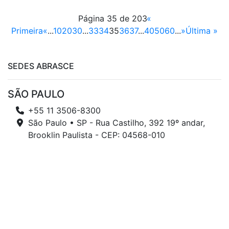
Página 35 de 203
«
Primeira
«
...
10
20
30
...
33
34
35
36
37
...
40
50
60
...
»
Última »
SEDES ABRASCE
SÃO PAULO
+55 11 3506-8300
São Paulo • SP - Rua Castilho, 392 19º andar,
Brooklin Paulista - CEP: 04568-010