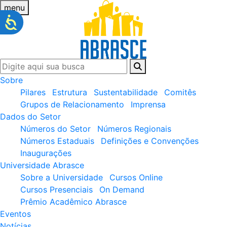
menu
Sobre
Pilares
Estrutura
Sustentabilidade
Comitês
Grupos de Relacionamento
Imprensa
Dados do Setor
Números do Setor
Números Regionais
Números Estaduais
Definições e Convenções
Inaugurações
Universidade Abrasce
Sobre a Universidade
Cursos Online
Cursos Presenciais
On Demand
Prêmio Acadêmico Abrasce
Eventos
Notícias