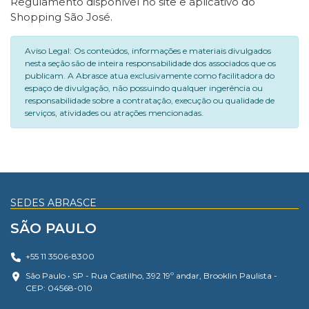
Regulamento disponível no site e aplicativo do
Shopping São José.
Aviso Legal: Os conteúdos, informações e materiais divulgados
nesta seção são de inteira responsabilidade dos associados que os
publicam. A Abrasce atua exclusivamente como facilitadora do
espaço de divulgação, não possuindo qualquer ingerência ou
responsabilidade sobre a contratação, execução ou qualidade de
serviços, atividades ou atrações mencionadas.
SEDES ABRASCE
SÃO PAULO
+55 11 3506-8300
São Paulo • SP - Rua Castilho, 392 19º andar, Brooklin Paulista -
CEP: 04568-010