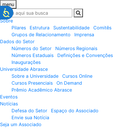
menu
Sobre
Pilares
Estrutura
Sustentabilidade
Comitês
Grupos de Relacionamento
Imprensa
Dados do Setor
Números do Setor
Números Regionais
Números Estaduais
Definições e Convenções
Inaugurações
Universidade Abrasce
Sobre a Universidade
Cursos Online
Cursos Presenciais
On Demand
Prêmio Acadêmico Abrasce
Eventos
Notícias
Defesa do Setor
Espaço do Associado
Envie sua Notícia
Seja um Associado