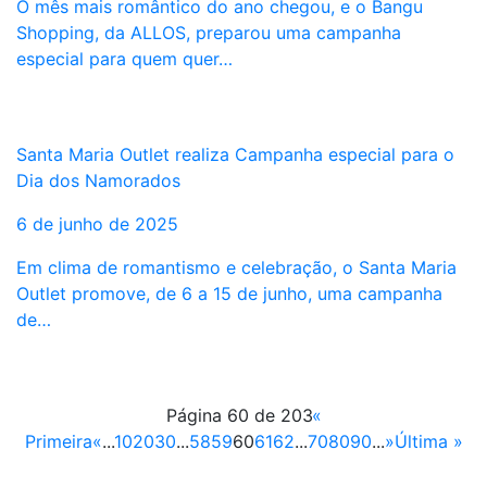
O mês mais romântico do ano chegou, e o Bangu
Shopping, da ALLOS, preparou uma campanha
especial para quem quer…
Santa Maria Outlet realiza Campanha especial para o
Dia dos Namorados
6 de junho de 2025
Em clima de romantismo e celebração, o Santa Maria
Outlet promove, de 6 a 15 de junho, uma campanha
de…
Página 60 de 203
«
Primeira
«
...
10
20
30
...
58
59
60
61
62
...
70
80
90
...
»
Última »