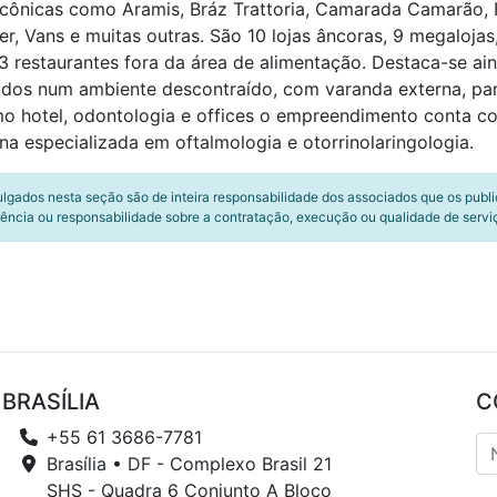
icônicas como Aramis, Bráz Trattoria, Camarada Camarão, F
er, Vans e muitas outras. São 10 lojas âncoras, 9 megalojas
3 restaurantes fora da área de alimentação. Destaca-se a
s num ambiente descontraído, com varanda externa, parqu
 hotel, odontologia e offices o empreendimento conta co
a especializada em oftalmologia e otorrinolaringologia.
ulgados nesta seção são de inteira responsabilidade dos associados que os publ
ência ou responsabilidade sobre a contratação, execução ou qualidade de servi
BRASÍLIA
C
+55 61 3686-7781
Brasília • DF - Complexo Brasil 21
SHS - Quadra 6 Conjunto A Bloco