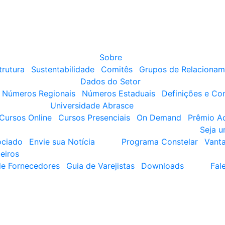
Sobre
trutura
Sustentabilidade
Comitês
Grupos de Relacionam
Dados do Setor
Números Regionais
Números Estaduais
Definições e Co
Universidade Abrasce
Cursos Online
Cursos Presenciais
On Demand
Prêmio A
Seja 
ociado
Envie sua Notícia
Programa Constelar
Vant
eiros
de Fornecedores
Guia de Varejistas
Downloads
Fal