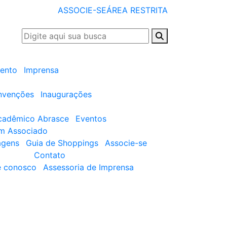
ASSOCIE-SE
ÁREA RESTRITA
ento
Imprensa
nvenções
Inaugurações
cadêmico Abrasce
Eventos
um Associado
agens
Guia de Shoppings
Associe-se
Contato
e conosco
Assessoria de Imprensa