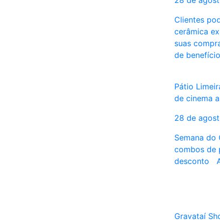
28 de agos
Clientes po
cerâmica ex
suas compr
de benefíci
Pátio Limei
de cinema a
28 de agos
Semana do 
combos de 
desconto At
Gravataí Sh