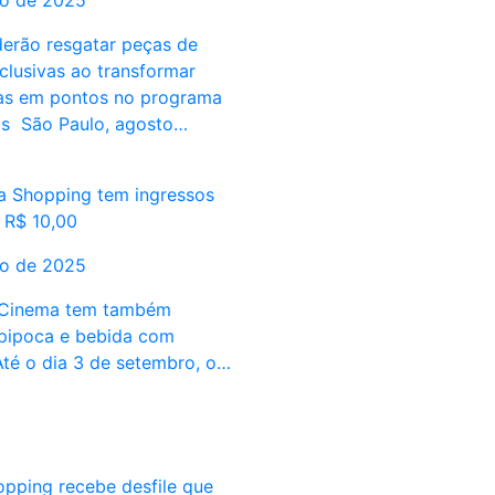
to de 2025
derão resgatar peças de
clusivas ao transformar
as em pontos no programa
os São Paulo, agosto…
ra Shopping tem ingressos
 R$ 10,00
to de 2025
Cinema tem também
pipoca e bebida com
é o dia 3 de setembro, o…
opping recebe desfile que