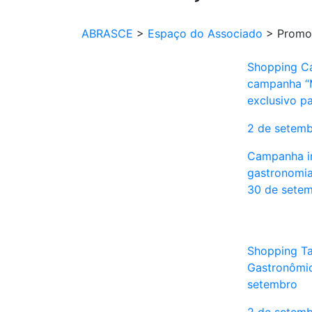
ABRASCE
>
Espaço do Associado
>
Promo
Shopping C
campanha “M
exclusivo pa
2 de setem
Campanha in
gastronomia
30 de sete
Shopping Ta
Gastronômi
setembro