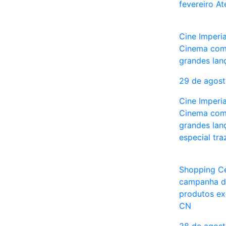
fevereiro A
Cine Imperi
Cinema com 
grandes la
29 de agos
Cine Imperi
Cinema com 
grandes la
especial tra
Shopping Ce
campanha d
produtos exc
CN