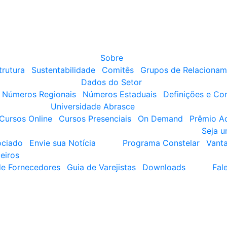
Sobre
trutura
Sustentabilidade
Comitês
Grupos de Relacionam
Dados do Setor
Números Regionais
Números Estaduais
Definições e Co
Universidade Abrasce
Cursos Online
Cursos Presenciais
On Demand
Prêmio A
Seja 
ociado
Envie sua Notícia
Programa Constelar
Vant
eiros
de Fornecedores
Guia de Varejistas
Downloads
Fal