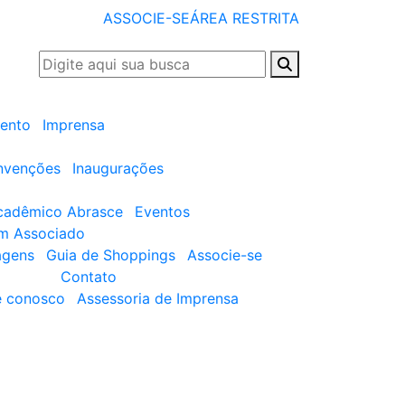
ASSOCIE-SE
ÁREA RESTRITA
ento
Imprensa
nvenções
Inaugurações
cadêmico Abrasce
Eventos
um Associado
agens
Guia de Shoppings
Associe-se
Contato
e conosco
Assessoria de Imprensa