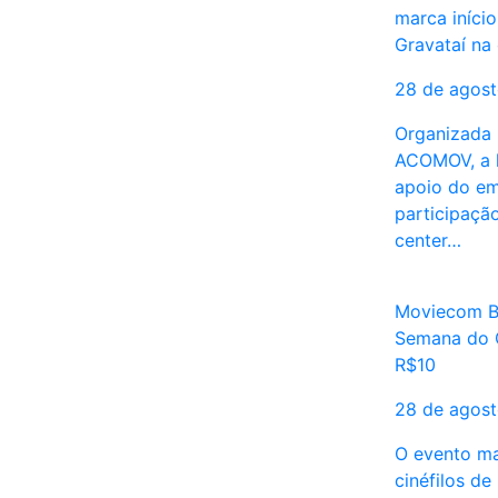
marca iníci
Gravataí na
28 de agos
Organizada 
ACOMOV, a l
apoio do e
participação
center…
Moviecom Bu
Semana do 
R$10
28 de agos
O evento ma
cinéfilos de