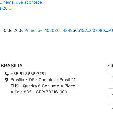
Cinema, que acontece
as 28…
 50 de 203
« Primeira
«
...
10
20
30
...
48
49
50
51
52
...
60
70
80
...
»
Ú
BRASÍLIA
C
+55 61 3686-7781
Brasília • DF - Complexo Brasil 21
SHS - Quadra 6 Conjunto A Bloco
A Sala 805 - CEP: 70316-000