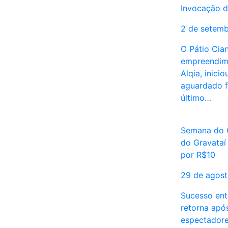
Invocação d
2 de setem
O Pátio Cia
empreendime
Alqia, inici
aguardado f
último…
Semana do 
do Gravataí
por R$10
29 de agos
Sucesso ent
retorna após
espectadore