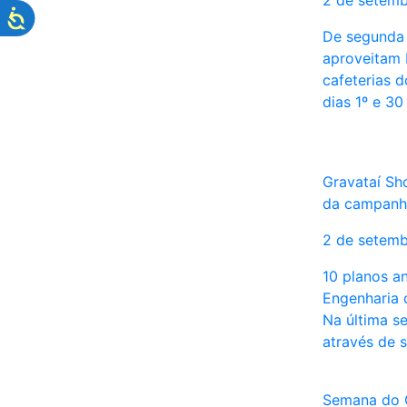
2 de setem
De segunda a
aproveitam 
cafeterias 
dias 1º e 3
Gravataí Sh
da campanha
2 de setem
10 planos a
Engenharia 
Na última s
através de s
Semana do 