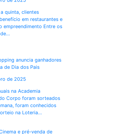
bro de 2025
 quinta, clientes
benefício em restaurantes e
do empreendimento Entre os
0 de…
opping anuncia ganhadores
 de Dia dos Pais
bro de 2025
nuais na Academia
do Corpo foram sorteados
emana, foram conhecidos
orteio na Loteria…
Cinema e pré-venda de