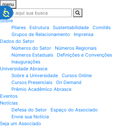
menu
Sobre
Pilares
Estrutura
Sustentabilidade
Comitês
Grupos de Relacionamento
Imprensa
Dados do Setor
Números do Setor
Números Regionais
Números Estaduais
Definições e Convenções
Inaugurações
Universidade Abrasce
Sobre a Universidade
Cursos Online
Cursos Presenciais
On Demand
Prêmio Acadêmico Abrasce
Eventos
Notícias
Defesa do Setor
Espaço do Associado
Envie sua Notícia
Seja um Associado