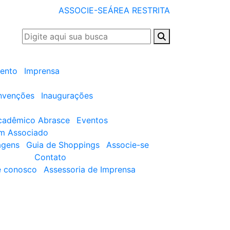
ASSOCIE-SE
ÁREA RESTRITA
ento
Imprensa
nvenções
Inaugurações
cadêmico Abrasce
Eventos
um Associado
agens
Guia de Shoppings
Associe-se
Contato
e conosco
Assessoria de Imprensa