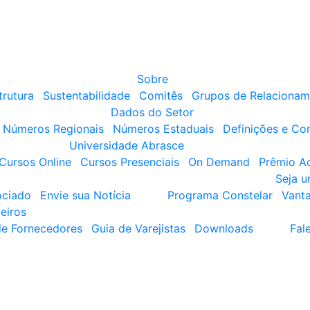
Sobre
trutura
Sustentabilidade
Comitês
Grupos de Relacionam
Dados do Setor
Números Regionais
Números Estaduais
Definições e Co
Universidade Abrasce
Cursos Online
Cursos Presenciais
On Demand
Prêmio A
Seja 
ociado
Envie sua Notícia
Programa Constelar
Vant
eiros
de Fornecedores
Guia de Varejistas
Downloads
Fal