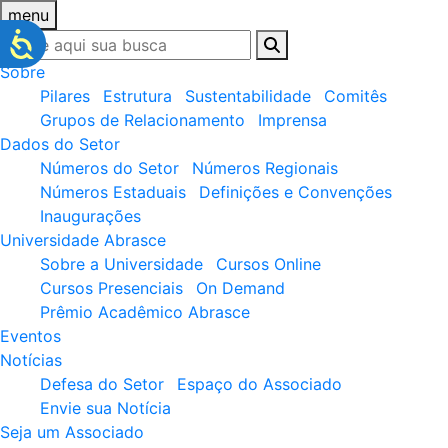
menu
Sobre
Pilares
Estrutura
Sustentabilidade
Comitês
Grupos de Relacionamento
Imprensa
Dados do Setor
Números do Setor
Números Regionais
Números Estaduais
Definições e Convenções
Inaugurações
Universidade Abrasce
Sobre a Universidade
Cursos Online
Cursos Presenciais
On Demand
Prêmio Acadêmico Abrasce
Eventos
Notícias
Defesa do Setor
Espaço do Associado
Envie sua Notícia
Seja um Associado