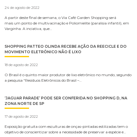
24 de agosto de 2022
A partir deste final de semana, o Via Café Garden Shopping será
mais um ponto de multivacinação e Poliomielite (paralisia infantil), em
Varginha. A inciativa, que…
SHOPPING PATTEO OLINDA RECEBE AÇÃO DA REECICLE E DO
MOVIMENTO ELETRÔNICO NÃO É LIXO
18 de agosto de 2022
O Brasil é o quinto maior produtor de lixo eletrônico no mundo, segundo
a pesquisa “Resíduos Eletrônicos do Brasil –…
‘JAGUAR PARADE’ PODE SER CONFERIDA NO SHOPPING D, NA
ZONA NORTE DE SP
17 de agosto de 2022
Exposição gratuita com esculturas de onças-pintadas estilizadas tem o
objetivo de conscientizar sobre a necessidade de preservar a espécie e…