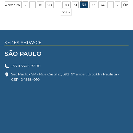
Primeira
«
...
10
20
...
30
31
32
33
34
...
»
Últ
ima »
SEDES ABRASCE
SÃO PAULO
+55 11 3506-8300
São Paulo • SP - Rua Castilho, 392 19º andar, Brooklin Paulista -
CEP: 04568-010