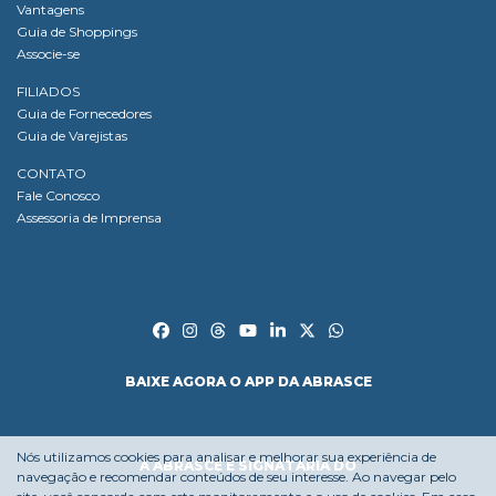
Vantagens
Guia de Shoppings
Associe-se
FILIADOS
Guia de Fornecedores
Guia de Varejistas
CONTATO
Fale Conosco
Assessoria de Imprensa
BAIXE AGORA O APP DA ABRASCE
Nós utilizamos cookies para analisar e melhorar sua experiência de
A ABRASCE É SIGNATÁRIA DO
navegação e recomendar conteúdos de seu interesse. Ao navegar pelo