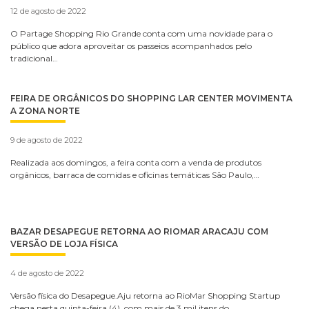
12 de agosto de 2022
O Partage Shopping Rio Grande conta com uma novidade para o
público que adora aproveitar os passeios acompanhados pelo
tradicional…
FEIRA DE ORGÂNICOS DO SHOPPING LAR CENTER MOVIMENTA
A ZONA NORTE
9 de agosto de 2022
Realizada aos domingos, a feira conta com a venda de produtos
orgânicos, barraca de comidas e oficinas temáticas São Paulo,…
BAZAR DESAPEGUE RETORNA AO RIOMAR ARACAJU COM
VERSÃO DE LOJA FÍSICA
4 de agosto de 2022
Versão física do Desapegue.Aju retorna ao RioMar Shopping Startup
chega nesta quinta-feira (4), com mais de 3 mil itens do…