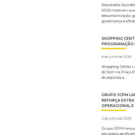
Resultados reunidos
2025 mostram ava
descarbonização, ge
governança e efici
SHOPPING CENTE
PROGRAMAÇÃO D
8 de julho de 2026
Shopping Center L
do Som na Praça Pr
de segunda a…
GRUPO JCPM LAN
REFORÇA ESTRAT
OPERACIONAL E 
3 de julho de 2026
Grupo JCPM lança 4
estratégia de efici