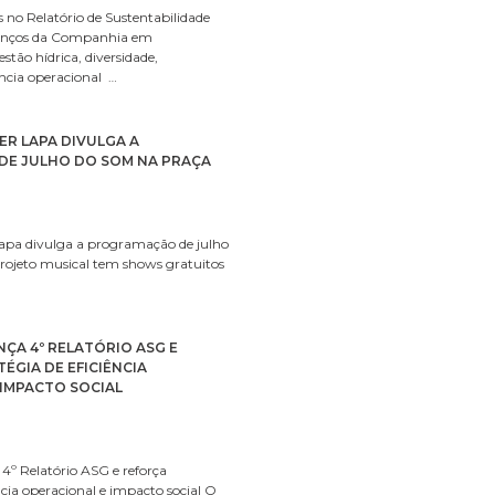
 no Relatório de Sustentabilidade
nços da Companhia em
stão hídrica, diversidade,
ência operacional …
R LAPA DIVULGA A
E JULHO DO SOM NA PRAÇA
apa divulga a programação de julho
ojeto musical tem shows gratuitos
ÇA 4º RELATÓRIO ASG E
ÉGIA DE EFICIÊNCIA
IMPACTO SOCIAL
º Relatório ASG e reforça
ência operacional e impacto social O