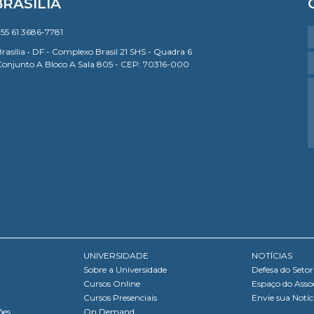
BRASÍLIA
55 61 3686-7781
rasília • DF - Complexo Brasil 21 SHS - Quadra 6
Conjunto A Bloco A Sala 805 - CEP: 70316-000
UNIVERSIDADE
NOTÍCIAS
Sobre a Universidade
Defesa do Setor
Cursos Online
Espaço do Asso
Cursos Presenciais
Envie sua Notíc
ões
On Demand