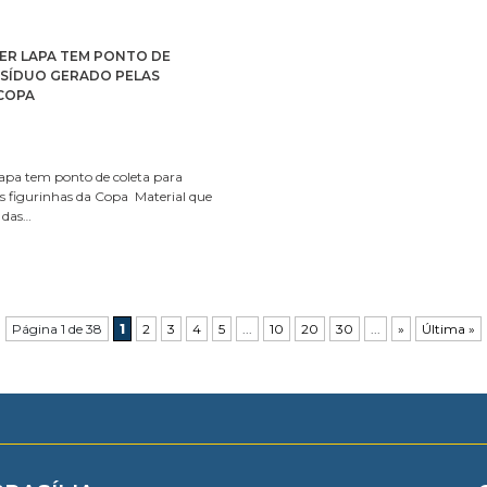
ER LAPA TEM PONTO DE
ESÍDUO GERADO PELAS
 COPA
apa tem ponto de coleta para
as figurinhas da Copa Material que
 das…
Página 1 de 38
1
2
3
4
5
...
10
20
30
...
»
Última »