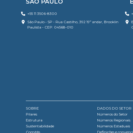
SÃO PAULO
+55 11 3506-8300
+
São Paulo • SP - Rua Castilho, 392 19º andar, Brooklin
B
Paulista - CEP: 04568-010
SOBRE
DADOS DO SETOR
Pilares
Números do Setor
Estrutura
Números Regionais
Sustentabilidade
Números Estaduais
Comitês
Definições e convenç