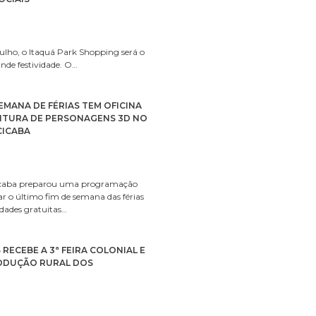
 julho, o Itaquá Park Shopping será o
nde festividade. O…
SEMANA DE FÉRIAS TEM OFICINA
INTURA DE PERSONAGENS 3D NO
CICABA
icaba preparou uma programação
r o último fim de semana das férias
idades gratuitas…
 RECEBE A 3ª FEIRA COLONIAL E
ODUÇÃO RURAL DOS