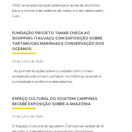
ONG arrecada tampas plásticas e lacres de alumínio
para a compra de cadeiras de rodas, e o seu idealizador,
Luiz…
FUNDAÇÃO PROJETO TAMAR CHEGA AO
SHOPPING ITAGUAÇU COM EXPOSIÇÃO SOBRE
TARTARUGAS MARINHAS E CONSERVAÇÃO DOS
OCEANOS
20 de julho de 2026
As primeiras lições sobre o cuidado com o meio
ambiente costumam começar na infância, quando a
curiosidade transforma descobertas…
ESPAÇO CULTURAL DO IGUATEMI CAMPINAS
RECEBE EXPOSIÇÃO SOBRE A AMAZÔNIA
14 de julho de 2026
O Espaço Cultural do Iguatemi Campinas recebe de 15
de julho a 2 de setembro a exposição “Amazônia