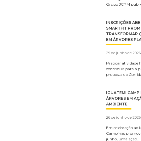
Grupo JCPM public
INSCRIÇÕES ABE
SMARTFIT PROM
TRANSFORMAR 
EM ÁRVORES PL
29 de junho de 2026
Praticar atividade f
contribuir para a p
proposta da Corrid
IGUATEMI CAMPI
ÁRVORES EM AÇÃ
AMBIENTE
26 de junho de 2026
Em celebração ao 
Campinas promove, a
junho, uma ação…