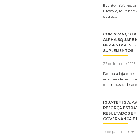
Evento inicia nesta 
Lifestyle, reunindo 
outros…
COM AVANÇO DO
ALPHA SQUARE M
BEM-ESTAR INTE
SUPLEMENTOS
22 de julho de 2026
De spa a loja espe
empreendimento em
quem busca desacele
IGUATEMI S.A. 
REFORÇA ESTRA
RESULTADOS EM 
GOVERNANÇA E 
17 de julho de 2026