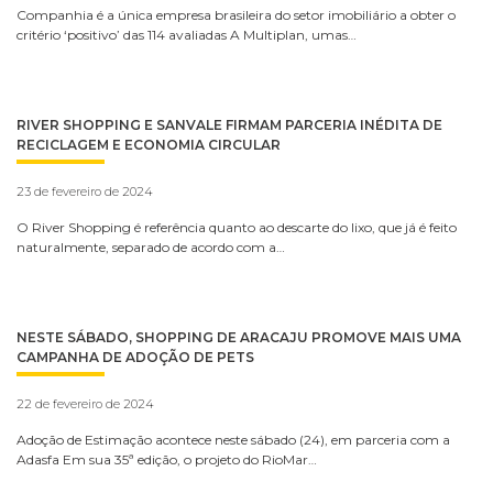
Companhia é a única empresa brasileira do setor imobiliário a obter o
critério ‘positivo’ das 114 avaliadas A Multiplan, umas…
RIVER SHOPPING E SANVALE FIRMAM PARCERIA INÉDITA DE
RECICLAGEM E ECONOMIA CIRCULAR
23 de fevereiro de 2024
O River Shopping é referência quanto ao descarte do lixo, que já é feito
naturalmente, separado de acordo com a…
NESTE SÁBADO, SHOPPING DE ARACAJU PROMOVE MAIS UMA
CAMPANHA DE ADOÇÃO DE PETS
22 de fevereiro de 2024
Adoção de Estimação acontece neste sábado (24), em parceria com a
Adasfa Em sua 35ª edição, o projeto do RioMar…