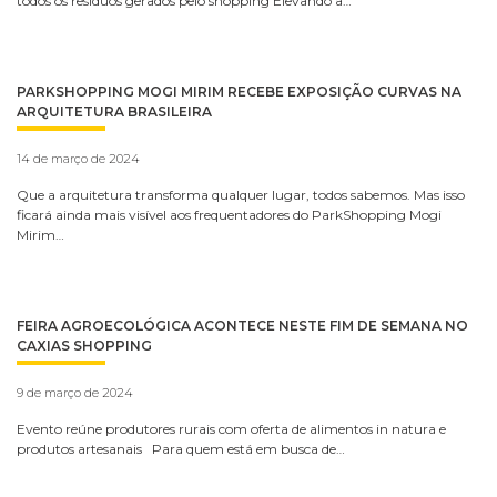
todos os resíduos gerados pelo shopping Elevando a…
PARKSHOPPING MOGI MIRIM RECEBE EXPOSIÇÃO CURVAS NA
ARQUITETURA BRASILEIRA
14 de março de 2024
Que a arquitetura transforma qualquer lugar, todos sabemos. Mas isso
ficará ainda mais visível aos frequentadores do ParkShopping Mogi
Mirim…
FEIRA AGROECOLÓGICA ACONTECE NESTE FIM DE SEMANA NO
CAXIAS SHOPPING
9 de março de 2024
Evento reúne produtores rurais com oferta de alimentos in natura e
produtos artesanais Para quem está em busca de…