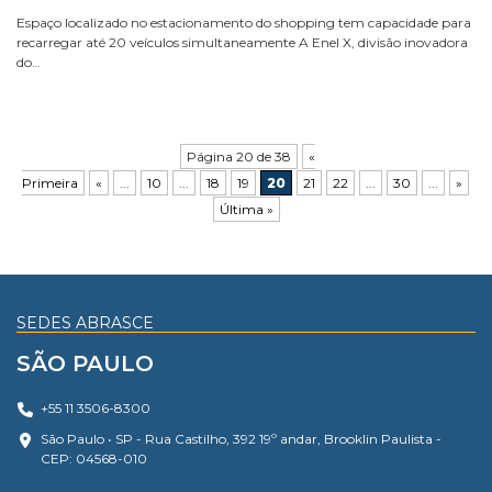
Espaço localizado no estacionamento do shopping tem capacidade para
recarregar até 20 veículos simultaneamente A Enel X, divisão inovadora
do…
Página 20 de 38
«
Primeira
«
...
10
...
18
19
20
21
22
...
30
...
»
Última »
SEDES ABRASCE
SÃO PAULO
+55 11 3506-8300
São Paulo • SP - Rua Castilho, 392 19º andar, Brooklin Paulista -
CEP: 04568-010