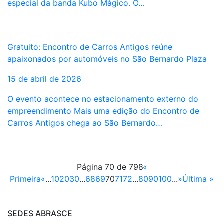
especial da banda Kubo Mágico. O…
Gratuito: Encontro de Carros Antigos reúne
apaixonados por automóveis no São Bernardo Plaza
15 de abril de 2026
O evento acontece no estacionamento externo do
empreendimento Mais uma edição do Encontro de
Carros Antigos chega ao São Bernardo…
Página 70 de 798
«
Primeira
«
...
10
20
30
...
68
69
70
71
72
...
80
90
100
...
»
Última »
SEDES ABRASCE