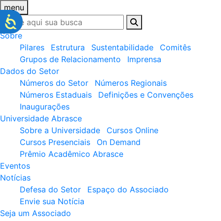
menu
Sobre
Pilares
Estrutura
Sustentabilidade
Comitês
Grupos de Relacionamento
Imprensa
Dados do Setor
Números do Setor
Números Regionais
Números Estaduais
Definições e Convenções
Inaugurações
Universidade Abrasce
Sobre a Universidade
Cursos Online
Cursos Presenciais
On Demand
Prêmio Acadêmico Abrasce
Eventos
Notícias
Defesa do Setor
Espaço do Associado
Envie sua Notícia
Seja um Associado