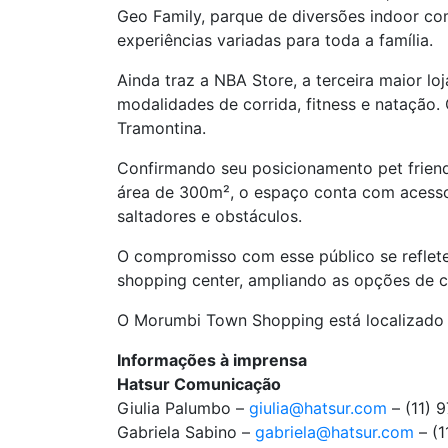
Geo Family, parque de diversões indoor c
experiências variadas para toda a família.
Ainda traz a NBA Store, a terceira maior l
modalidades de corrida, fitness e natação
Tramontina.
Confirmando seu posicionamento pet frien
área de 300m², o espaço conta com acesso 
saltadores e obstáculos.
O compromisso com esse público se reflet
shopping center, ampliando as opções de co
O Morumbi Town Shopping está localizado n
Informações à imprensa
Hatsur Comunicação
Giulia Palumbo –
giulia@hatsur.com
– (11) 
Gabriela Sabino –
gabriela@hatsur.com
– (1