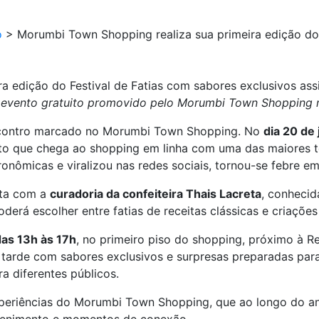
o
>
Morumbi Town Shopping realiza sua primeira edição do 
a edição do Festival de Fatias com sabores exclusivos ass
o evento gratuito promovido pelo Morumbi Town Shopping 
ncontro marcado no Morumbi Town Shopping. No
dia 20 de
to que chega ao shopping em linha com uma das maiores te
ronômicas e viralizou nas redes sociais, tornou-se febre em
ta com a
curadoria da confeiteira Thais Lacreta
, conhecid
poderá escolher entre
fatias
de receitas clássicas e criações
das 13h às 17h
, no primeiro piso do shopping, próximo à Re
ma tarde com sabores exclusivos e surpresas preparadas par
 diferentes públicos.
periências do Morumbi Town Shopping, que ao longo do an