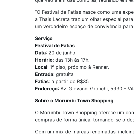
que vão além das compras, reunindo entr
“O
Festival
de
Fatias
nasce como uma experi
a Thais Lacreta traz um olhar especial pa
um verdadeiro espaço de convivência para 
Serviço
Festival
de
Fatias
Data
: 20 de junho.
Horário
: das 13h às 17h.
Local
: 1º piso, próximo à Renner.
Entrada
: gratuita
Fatias
: a partir de R$35
Endereço
: Av. Giovanni Gronchi, 5930 – Vi
Sobre o Morumbi Town Shopping
O Morumbi Town Shopping oferece um concei
compras de forma única, tornando-se o des
Com um mix de marcas renomadas, incluin