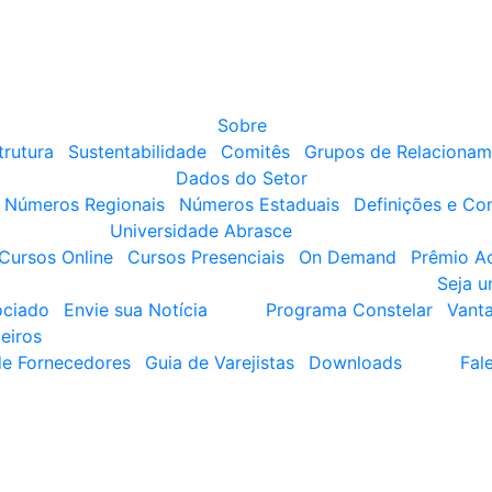
Sobre
trutura
Sustentabilidade
Comitês
Grupos de Relacionam
Dados do Setor
Números Regionais
Números Estaduais
Definições e Co
Universidade Abrasce
Cursos Online
Cursos Presenciais
On Demand
Prêmio A
Seja 
ociado
Envie sua Notícia
Programa Constelar
Vant
eiros
de Fornecedores
Guia de Varejistas
Downloads
Fal