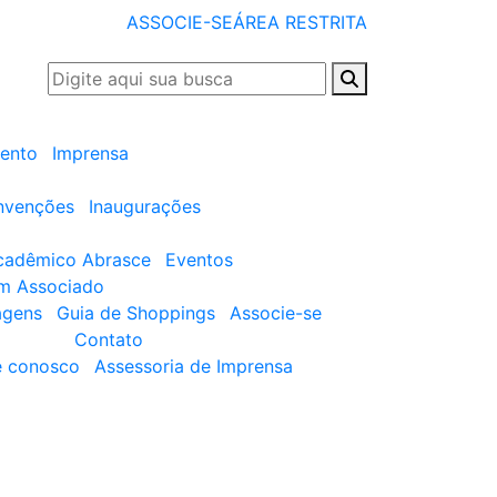
ASSOCIE-SE
ÁREA RESTRITA
ento
Imprensa
nvenções
Inaugurações
cadêmico Abrasce
Eventos
um Associado
agens
Guia de Shoppings
Associe-se
Contato
e conosco
Assessoria de Imprensa