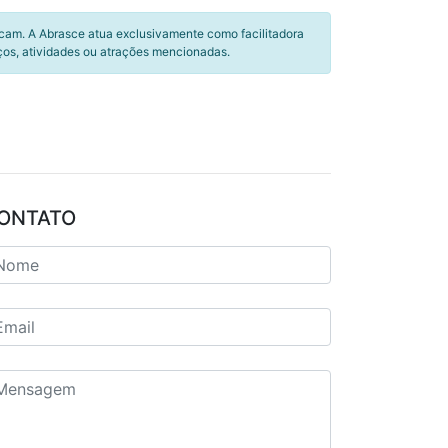
icam. A Abrasce atua exclusivamente como facilitadora
ços, atividades ou atrações mencionadas.
ONTATO