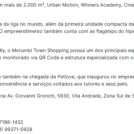
om mais de 2.000 m², Urban Motion, Winners Academy, Ci
oja da liga no mundo, além da primeira unidade compacta da
. O empreendimento também conta com as flagships do hipe
dly, o Morumbi Town Shopping possui um dos principais es
monitorado via QR Code e estrutura especializada com vár
e também na chegada da Petlove, que inaugurou no empree
nveniência e serviços voltados aos tutores e seus pets.
a Av. Giovanni Gronchi, 5930, Vila Andrade, Zona Sul de 
97186-1432
1) 99371-5928