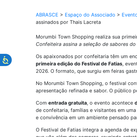
ABRASCE
>
Espaço do Associado
>
Event
assinados por Thais Lacreta
Morumbi Town Shopping realiza sua primeir
Confeiteira assina a seleção de sabores d
Os apaixonados por confeitaria têm um e
primeira edição do
Festival
de
Fatias
, even
2026. O formato, que surgiu em feiras gast
No Morumbi Town Shopping, o
festival
con
apresentação refinada e sabor. O público 
Com
entrada gratuita
, o evento acontece
de confeitaria, famílias e visitantes em u
e convivência em um ambiente pensado para
O
Festival
de
Fatias
integra a agenda de ex