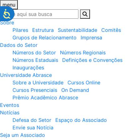
menu
Sobre
Pilares
Estrutura
Sustentabilidade
Comitês
Grupos de Relacionamento
Imprensa
Dados do Setor
Números do Setor
Números Regionais
Números Estaduais
Definições e Convenções
Inaugurações
Universidade Abrasce
Sobre a Universidade
Cursos Online
Cursos Presenciais
On Demand
Prêmio Acadêmico Abrasce
Eventos
Notícias
Defesa do Setor
Espaço do Associado
Envie sua Notícia
Seja um Associado