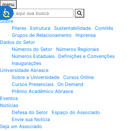
menu
Sobre
Pilares
Estrutura
Sustentabilidade
Comitês
Grupos de Relacionamento
Imprensa
Dados do Setor
Números do Setor
Números Regionais
Números Estaduais
Definições e Convenções
Inaugurações
Universidade Abrasce
Sobre a Universidade
Cursos Online
Cursos Presenciais
On Demand
Prêmio Acadêmico Abrasce
Eventos
Notícias
Defesa do Setor
Espaço do Associado
Envie sua Notícia
Seja um Associado