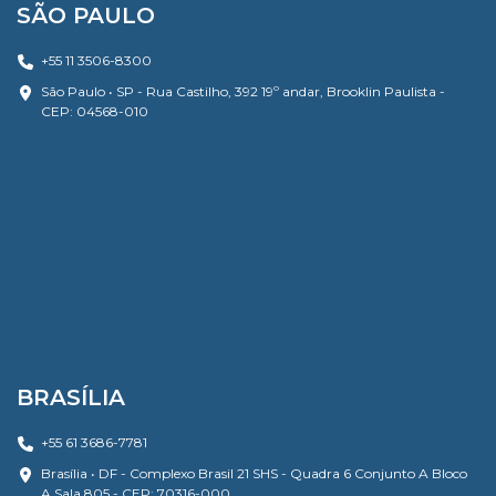
SÃO PAULO
+55 11 3506-8300
São Paulo • SP - Rua Castilho, 392 19º andar, Brooklin Paulista -
CEP: 04568-010
BRASÍLIA
+55 61 3686-7781
Brasília • DF - Complexo Brasil 21 SHS - Quadra 6 Conjunto A Bloco
A Sala 805 - CEP: 70316-000