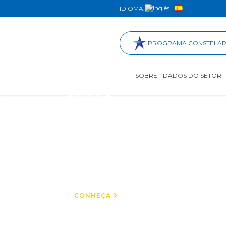
IDIOMA:
PROGRAMA CONSTELA
SOBRE
DADOS DO SETOR
GUIAS
Você encontra tudo:
Guia de Shopping,
Guia de Fornecedores
e Guia de Varejistas
CONHEÇA