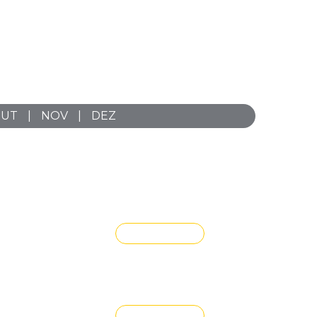
UT
NOV
DEZ
ADOS –
ENCONTRO COM ASSOCIADOS –
SP INTERIOR
VEJA MAIS
ADOS –
Semana Jurídica 2026
VEJA MAIS