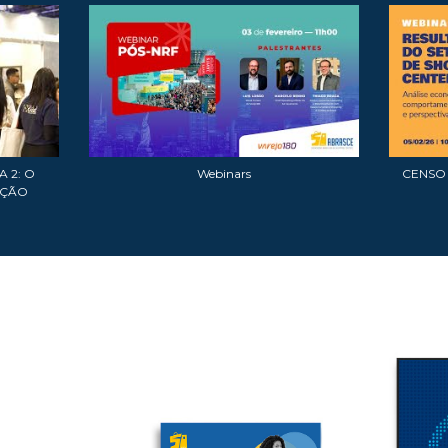
 2: O
Webinars
CENSO A
AÇÃO