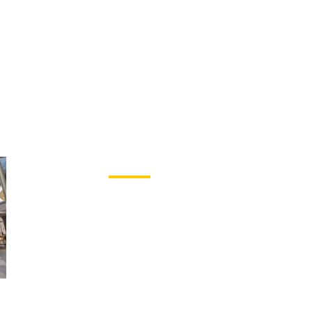
ESPAÇO DO 
OS CONVIDA PAIS E
AGENDA DO MÊS DE AGOSTO
MEMÓRIAS EM
IA DOS PAIS
SHOPPING CENTERS DE PROPRIEDADE
LA REINVENCIÓN SILENCIO
ÚNICA IMPULSIONAM O MERCADO
CENTROS COMERCIALES