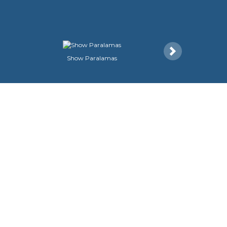
Próximo
Show Paralamas
124.791