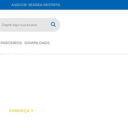
ASSOCIE-SE
ÁREA RESTRITA
PARCEIROS
DOWNLOADS
REVISTA
DIGITAL
Confira nossa revista e
fique por dentro das
novidades
CONHEÇA