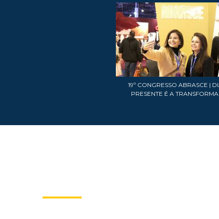
19º CONGRESSO ABRASCE | DIA
PRESENTE É A TRANSFORM
E-BOOKS ABRASCE
Publicações na era digital
A Abrasce tem os melhores títulos sobre o setor
de shopping centers.