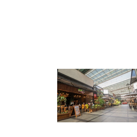
ÚLTIMAS NOTÍCIAS
SHOPPINGS PROMOVEM CAMPANHAS DE
OFICINA DE PENTEAD
DIA DOS PAIS COM BRINDES, SORTEIOS E
FILHAS PARA CRIAR 
EXPERIÊNCIAS PARA CELEBRAR A DATA
COMEMORAÇÃO AO D
AS DO SUCESSO: DESDE OS
LOS CENTROS COMERCIALES DE
EM CONSTANTE MOVIMENTO
PROPIETARIO ÚNICO IMPULSAN EL