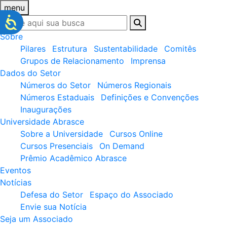
menu
Sobre
Pilares
Estrutura
Sustentabilidade
Comitês
Grupos de Relacionamento
Imprensa
Dados do Setor
Números do Setor
Números Regionais
Números Estaduais
Definições e Convenções
Inaugurações
Universidade Abrasce
Sobre a Universidade
Cursos Online
Cursos Presenciais
On Demand
Prêmio Acadêmico Abrasce
Eventos
Notícias
Defesa do Setor
Espaço do Associado
Envie sua Notícia
Seja um Associado