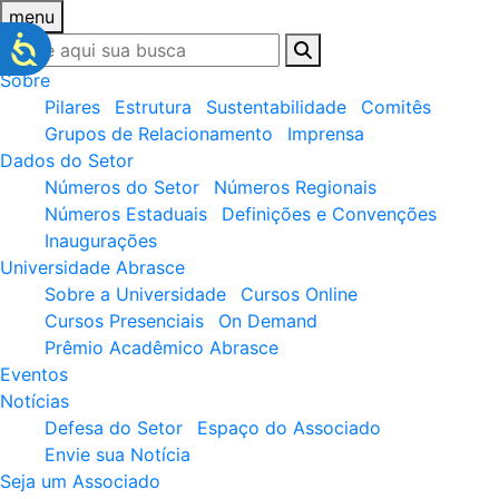
menu
Sobre
Pilares
Estrutura
Sustentabilidade
Comitês
Grupos de Relacionamento
Imprensa
Dados do Setor
Números do Setor
Números Regionais
Números Estaduais
Definições e Convenções
Inaugurações
Universidade Abrasce
Sobre a Universidade
Cursos Online
Cursos Presenciais
On Demand
Prêmio Acadêmico Abrasce
Eventos
Notícias
Defesa do Setor
Espaço do Associado
Envie sua Notícia
Seja um Associado