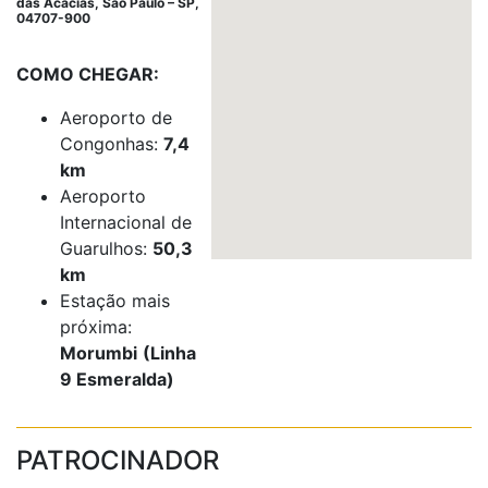
das Acacias, São Paulo – SP,
04707-900
COMO CHEGAR:
Aeroporto de
Congonhas:
7,4
km
Aeroporto
Internacional de
Guarulhos:
50,3
km
Estação mais
próxima:
Morumbi
(Linha
9 Esmeralda)
PATROCINADOR