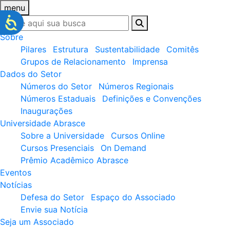
menu
Sobre
Pilares
Estrutura
Sustentabilidade
Comitês
Grupos de Relacionamento
Imprensa
Dados do Setor
Números do Setor
Números Regionais
Números Estaduais
Definições e Convenções
Inaugurações
Universidade Abrasce
Sobre a Universidade
Cursos Online
Cursos Presenciais
On Demand
Prêmio Acadêmico Abrasce
Eventos
Notícias
Defesa do Setor
Espaço do Associado
Envie sua Notícia
Seja um Associado