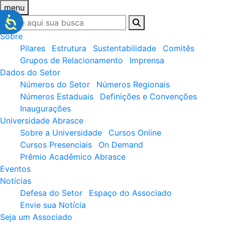
menu
Sobre
Pilares
Estrutura
Sustentabilidade
Comitês
Grupos de Relacionamento
Imprensa
Dados do Setor
Números do Setor
Números Regionais
Números Estaduais
Definições e Convenções
Inaugurações
Universidade Abrasce
Sobre a Universidade
Cursos Online
Cursos Presenciais
On Demand
Prêmio Acadêmico Abrasce
Eventos
Notícias
Defesa do Setor
Espaço do Associado
Envie sua Notícia
Seja um Associado