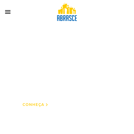
GUIAS
Você encontra tudo:
Guia de Shopping,
Guia de Fornecedores
e Guia de Varejistas
CONHEÇA