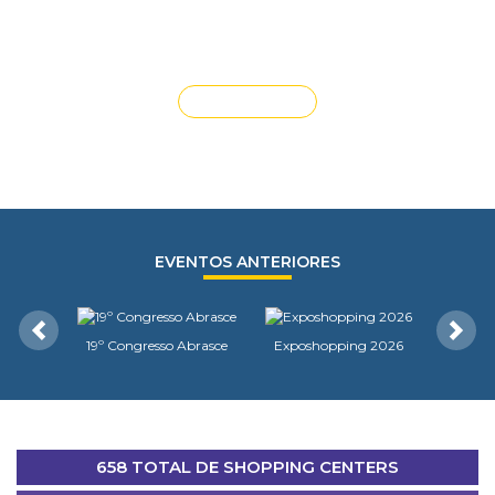
ENCONTRO COM ASSOCIADOS – Piauí
VEJA MAIS
EVENTOS ANTERIORES
Anterior
Próxi
19º Congresso Abrasce
Exposhopping 2026
658 TOTAL DE SHOPPING CENTERS