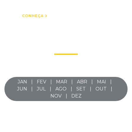
CONHEÇA
AGENDA 2026
Confira abaixo os cursos e eventos programados.
JAN
FEV
MAR
ABR
MAI
JUN
JUL
AGO
SET
OUT
NOV
DEZ
Encontro com Associados – Mato Grosso