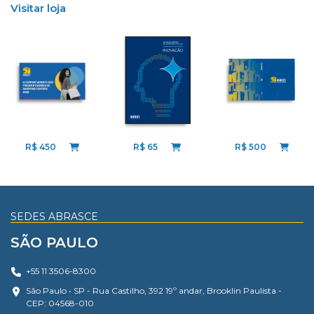
Visitar loja
R$ 65
R$ 450
R$ 500
SEDES ABRASCE
SÃO PAULO
+55 11 3506-8300
São Paulo • SP - Rua Castilho, 392 19º andar, Brooklin Paulista -
CEP: 04568-010