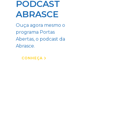
PODCAST
ABRASCE
Ouça agora mesmo o
programa Portas
Abertas, o podcast da
Abrasce.
CONHEÇA
REVISTA
DIGITAL
Confira nossa revista e
fique por dentro das
novidades