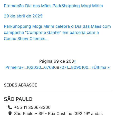
Promoção Dia das Mães ParkShopping Mogi Mirim
29 de abril de 2025
ParkShopping Mogi Mirim celebra o Dia das Mães com
campanha “Compre e Ganhe” em parceria com a
Cacau Show Clientes…
Página 69 de 203
«
Primeira
«
...
10
20
30
...
67
68
69
70
71
...
80
90
100
...
»
Última »
SEDES ABRASCE
SÃO PAULO
+55 11 3506-8300
São Paulo • SP - Rua Castilho, 392 19º andar,