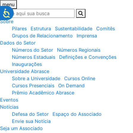
menu
Sobre
Pilares
Estrutura
Sustentabilidade
Comitês
Grupos de Relacionamento
Imprensa
Dados do Setor
Números do Setor
Números Regionais
Números Estaduais
Definições e Convenções
Inaugurações
Universidade Abrasce
Sobre a Universidade
Cursos Online
Cursos Presenciais
On Demand
Prêmio Acadêmico Abrasce
Eventos
Notícias
Defesa do Setor
Espaço do Associado
Envie sua Notícia
Seja um Associado