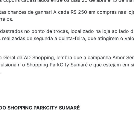
 os cupons cadastrados entre os dias 25 de abril e 13 de mai
as chances de ganhar! A cada R$ 250 em compras nas lojas 
teios.
astrados no ponto de trocas, localizado na loja ao lado d
ealizadas de segunda a quinta-feira, que atingirem o val
o Geral da AD Shopping, lembra que a campanha Amor Sempr
ulsionam o Shopping ParkCity Sumaré e que estejam em sin
.
DO SHOPPING PARKCITY SUMARÉ