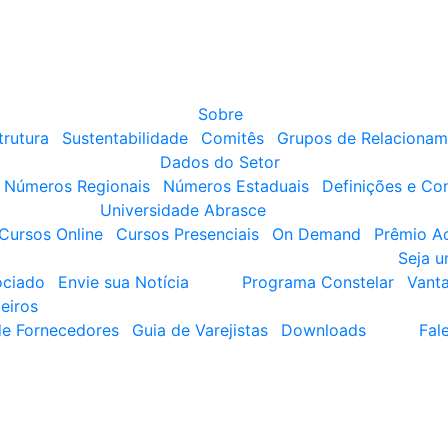
Sobre
trutura
Sustentabilidade
Comitês
Grupos de Relacionam
Dados do Setor
Números Regionais
Números Estaduais
Definições e Co
Universidade Abrasce
Cursos Online
Cursos Presenciais
On Demand
Prêmio A
Seja 
ociado
Envie sua Notícia
Programa Constelar
Vant
eiros
de Fornecedores
Guia de Varejistas
Downloads
Fal