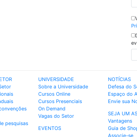
Pr
ev
ETOR
UNIVERSIDADE
NOTÍCIAS
Setor
Sobre a Universidade
Defesa do S
ionais
Cursos Online
Espaço do 
aduais
Cursos Presenciais
Envie sua No
 convenções
On Demand
SEJA UM A
Vagas do Setor
Vantagens
de pesquisas
EVENTOS
Guia de Sho
Associe-se