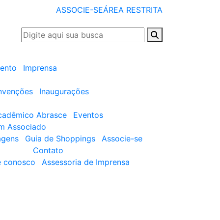
ASSOCIE-SE
ÁREA RESTRITA
ento
Imprensa
nvenções
Inaugurações
cadêmico Abrasce
Eventos
um Associado
agens
Guia de Shoppings
Associe-se
Contato
e conosco
Assessoria de Imprensa