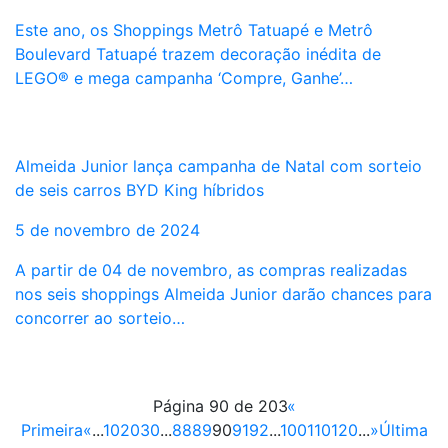
Este ano, os Shoppings Metrô Tatuapé e Metrô
Boulevard Tatuapé trazem decoração inédita de
LEGO® e mega campanha ‘Compre, Ganhe’…
Almeida Junior lança campanha de Natal com sorteio
de seis carros BYD King híbridos
5 de novembro de 2024
A partir de 04 de novembro, as compras realizadas
nos seis shoppings Almeida Junior darão chances para
concorrer ao sorteio…
Página 90 de 203
«
Primeira
«
...
10
20
30
...
88
89
90
91
92
...
100
110
120
...
»
Última