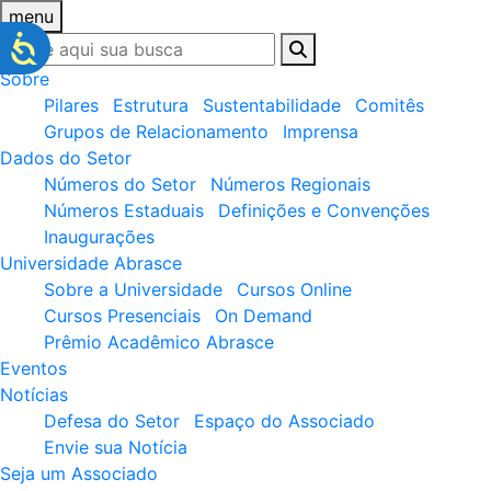
menu
Sobre
Pilares
Estrutura
Sustentabilidade
Comitês
Grupos de Relacionamento
Imprensa
Dados do Setor
Números do Setor
Números Regionais
Números Estaduais
Definições e Convenções
Inaugurações
Universidade Abrasce
Sobre a Universidade
Cursos Online
Cursos Presenciais
On Demand
Prêmio Acadêmico Abrasce
Eventos
Notícias
Defesa do Setor
Espaço do Associado
Envie sua Notícia
Seja um Associado