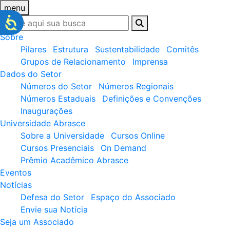
menu
Sobre
Pilares
Estrutura
Sustentabilidade
Comitês
Grupos de Relacionamento
Imprensa
Dados do Setor
Números do Setor
Números Regionais
Números Estaduais
Definições e Convenções
Inaugurações
Universidade Abrasce
Sobre a Universidade
Cursos Online
Cursos Presenciais
On Demand
Prêmio Acadêmico Abrasce
Eventos
Notícias
Defesa do Setor
Espaço do Associado
Envie sua Notícia
Seja um Associado