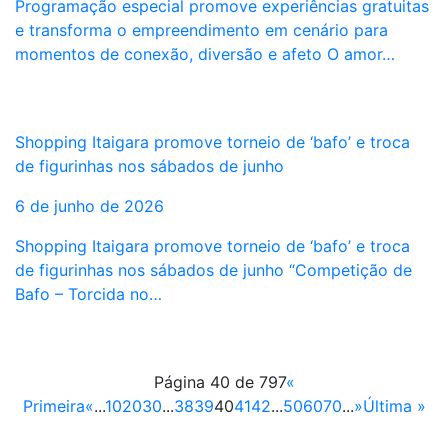
Programação especial promove experiências gratuitas
e transforma o empreendimento em cenário para
momentos de conexão, diversão e afeto O amor…
Shopping Itaigara promove torneio de ‘bafo’ e troca
de figurinhas nos sábados de junho
6 de junho de 2026
Shopping Itaigara promove torneio de ‘bafo’ e troca
de figurinhas nos sábados de junho “Competição de
Bafo – Torcida no…
Página 40 de 797
«
Primeira
«
...
10
20
30
...
38
39
40
41
42
...
50
60
70
...
»
Última »