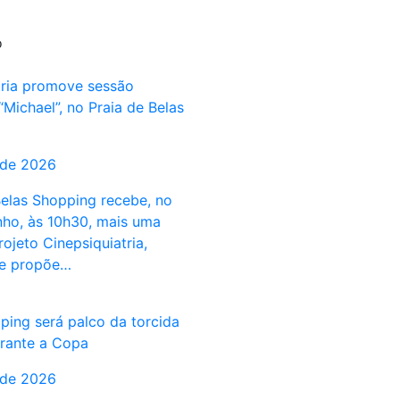
o
tria promove sessão
“Michael”, no Praia de Belas
 de 2026
Belas Shopping recebe, no
unho, às 10h30, mais uma
ojeto Cinepsiquiatria,
que propõe…
ping será palco da torcida
urante a Copa
 de 2026