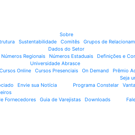
Sobre
trutura
Sustentabilidade
Comitês
Grupos de Relacionam
Dados do Setor
Números Regionais
Números Estaduais
Definições e Co
Universidade Abrasce
Cursos Online
Cursos Presenciais
On Demand
Prêmio A
Seja 
ociado
Envie sua Notícia
Programa Constelar
Vant
eiros
de Fornecedores
Guia de Varejistas
Downloads
Fal