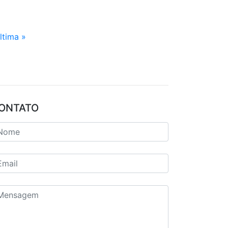
ltima »
ONTATO