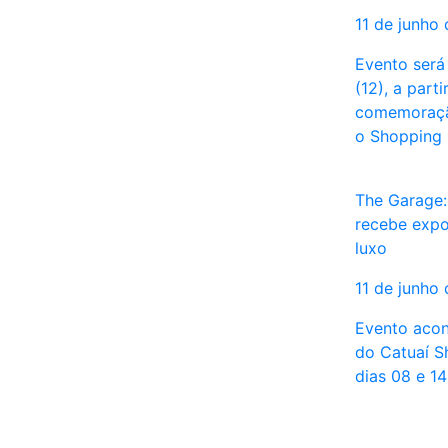
11 de junho
Evento será 
(12), a part
comemoraçã
o Shopping
The Garage:
recebe expo
luxo
11 de junho
Evento acon
do Catuaí S
dias 08 e 1