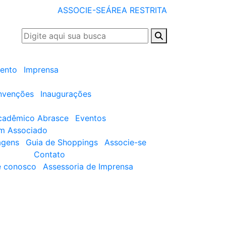
ASSOCIE-SE
ÁREA RESTRITA
ento
Imprensa
nvenções
Inaugurações
cadêmico Abrasce
Eventos
um Associado
agens
Guia de Shoppings
Associe-se
Contato
e conosco
Assessoria de Imprensa