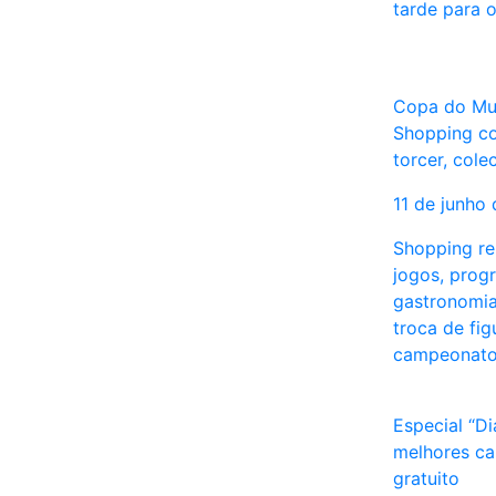
tarde para 
Copa do Mu
Shopping co
torcer, cole
11 de junho
Shopping re
jogos, prog
gastronomia
troca de fig
campeonat
Especial “D
melhores c
gratuito