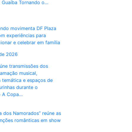
o Guaíba Tornando o…
ndo movimenta DF Plaza
m experiências para
cionar e celebrar em família
 de 2026
úne transmissões dos
ramação musical,
 temática e espaços de
urinhas durante o
o A Copa…
ia dos Namorados” reúne as
anções românticas em show