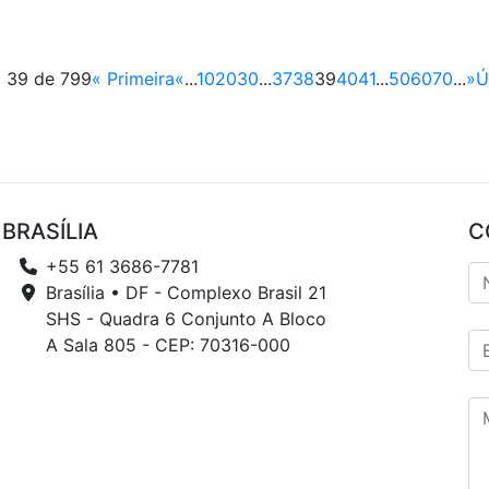
 39 de 799
« Primeira
«
...
10
20
30
...
37
38
39
40
41
...
50
60
70
...
»
Ú
BRASÍLIA
C
+55 61 3686-7781
Brasília • DF - Complexo Brasil 21
SHS - Quadra 6 Conjunto A Bloco
A Sala 805 - CEP: 70316-000