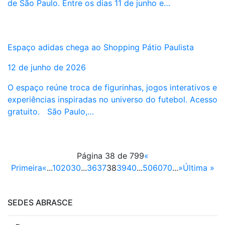
de São Paulo. Entre os dias 11 de junho e…
Espaço adidas chega ao Shopping Pátio Paulista
12 de junho de 2026
O espaço reúne troca de figurinhas, jogos interativos e
experiências inspiradas no universo do futebol. Acesso
gratuito. São Paulo,…
Página 38 de 799
«
Primeira
«
...
10
20
30
...
36
37
38
39
40
...
50
60
70
...
»
Última »
SEDES ABRASCE