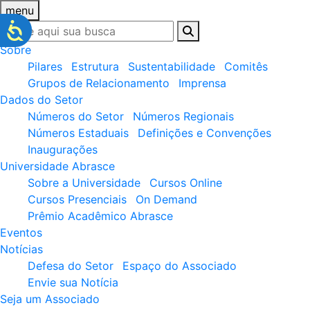
menu
Sobre
Pilares
Estrutura
Sustentabilidade
Comitês
Grupos de Relacionamento
Imprensa
Dados do Setor
Números do Setor
Números Regionais
Números Estaduais
Definições e Convenções
Inaugurações
Universidade Abrasce
Sobre a Universidade
Cursos Online
Cursos Presenciais
On Demand
Prêmio Acadêmico Abrasce
Eventos
Notícias
Defesa do Setor
Espaço do Associado
Envie sua Notícia
Seja um Associado