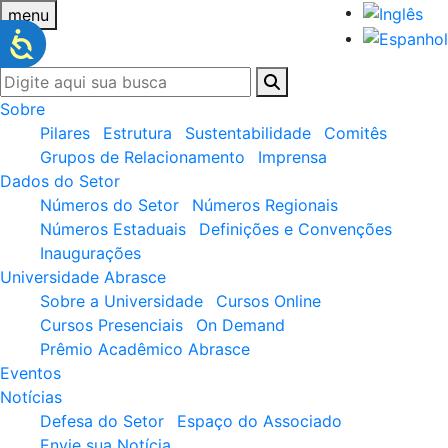
menu
Sobre
Pilares
Estrutura
Sustentabilidade
Comitês
Grupos de Relacionamento
Imprensa
Dados do Setor
Números do Setor
Números Regionais
Números Estaduais
Definições e Convenções
Inaugurações
Universidade Abrasce
Sobre a Universidade
Cursos Online
Cursos Presenciais
On Demand
Prêmio Acadêmico Abrasce
Eventos
Notícias
Defesa do Setor
Espaço do Associado
Envie sua Notícia