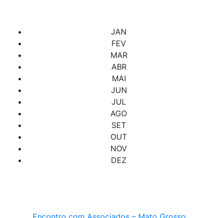
Confira abaixo os cursos e eventos programados.
JAN
FEV
MAR
ABR
MAI
JUN
JUL
AGO
SET
OUT
NOV
DEZ
Encontro com Associados – Mato Grosso