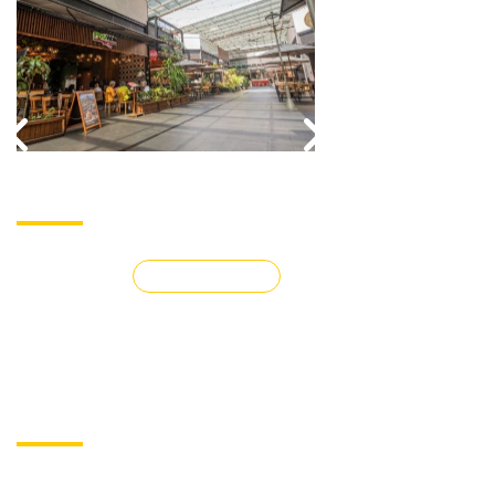
LOS CENTROS COMERCIALES DE
SHOPPING CENTERS DE 
PROPIETARIO ÚNICO IMPULSAN EL
ÚNICA IMPULSIONAM O 
MERCADO COLOMBIANO
COLOMBIANO
VER TODAS
ESPAÇO DO ASSOCIADO
AGENDA DO MÊS DE AGOSTO