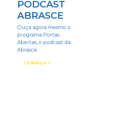
PODCAST
ABRASCE
Ouça agora mesmo o
programa Portas
Abertas, o podcast da
Abrasce.
CONHEÇA
REVISTA
DIGITAL
Confira nossa revista e
fique por dentro das
novidades