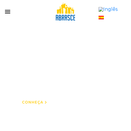
GUIAS
Você encontra tudo:
Guia de Shopping,
Guia de Fornecedores
e Guia de Varejistas
CONHEÇA