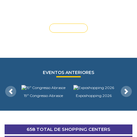
ENCONTRO COM ASSOCIADOS – Piauí
VEJA MAIS
EVENTOS ANTERIORES
Anterior
Próxi
19º Congresso Abrasce
Exposhopping 2026
658 TOTAL DE SHOPPING CENTERS