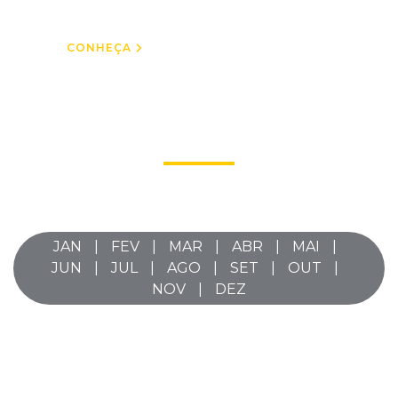
CONHEÇA
AGENDA 2026
Confira abaixo os cursos e eventos programados.
JAN
FEV
MAR
ABR
MAI
JUN
JUL
AGO
SET
OUT
NOV
DEZ
Encontro com Associados – Mato Grosso