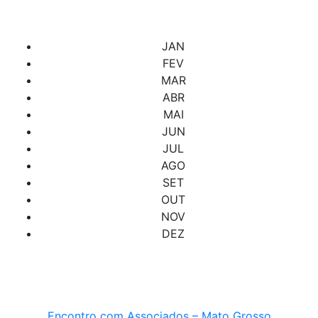
Confira abaixo os cursos e eventos programados.
JAN
FEV
MAR
ABR
MAI
JUN
JUL
AGO
SET
OUT
NOV
DEZ
Encontro com Associados – Mato Grosso