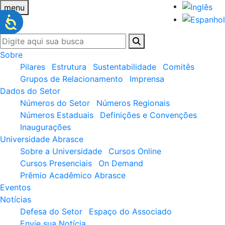
menu
Sobre
Pilares
Estrutura
Sustentabilidade
Comitês
Grupos de Relacionamento
Imprensa
Dados do Setor
Números do Setor
Números Regionais
Números Estaduais
Definições e Convenções
Inaugurações
Universidade Abrasce
Sobre a Universidade
Cursos Online
Cursos Presenciais
On Demand
Prêmio Acadêmico Abrasce
Eventos
Notícias
Defesa do Setor
Espaço do Associado
Envie sua Notícia