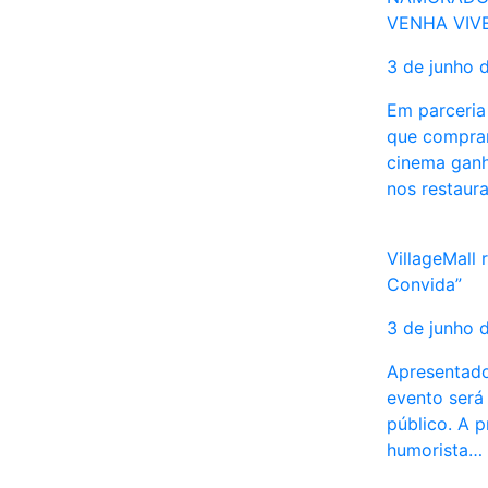
VENHA VIV
3 de junho 
Em parceria
que comprar
cinema ganh
nos restaur
VillageMall 
Convida”
3 de junho 
Apresentado
evento será
público. A 
humorista…