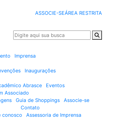
ASSOCIE-SE
ÁREA RESTRITA
ento
Imprensa
nvenções
Inaugurações
cadêmico Abrasce
Eventos
um Associado
agens
Guia de Shoppings
Associe-se
Contato
e conosco
Assessoria de Imprensa