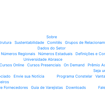
Sobre
trutura
Sustentabilidade
Comitês
Grupos de Relacionam
Dados do Setor
Números Regionais
Números Estaduais
Definições e Co
Universidade Abrasce
Cursos Online
Cursos Presenciais
On Demand
Prêmio A
Seja 
ociado
Envie sua Notícia
Programa Constelar
Vant
eiros
de Fornecedores
Guia de Varejistas
Downloads
Fal