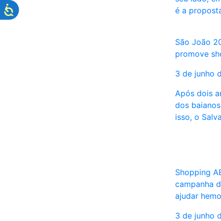
é a propos
São João 20
promove sho
3 de junho 
Após dois a
dos baianos 
isso, o Sal
Shopping A
campanha d
ajudar hemo
3 de junho 