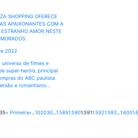
ZA SHOPPING OFERECE
IAS APAIXONANTES COM A
 ESTRANHO AMOR NESTE
AMORADOS
de 2022
 universo de filmes e
e super-heróis, principal
ompras do ABC paulista
versão e romantismo…
735
« Primeira
«
...
10
20
30
...
1.589
1.590
1.591
1.592
1.593
...
1.600
1.