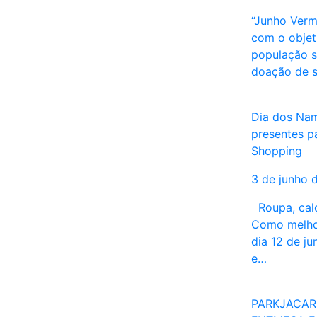
“Junho Verm
com o objet
população s
doação de 
Dia dos Nam
presentes pa
Shopping
3 de junho 
Roupa, calç
Como melho
dia 12 de j
e…
PARKJACAR