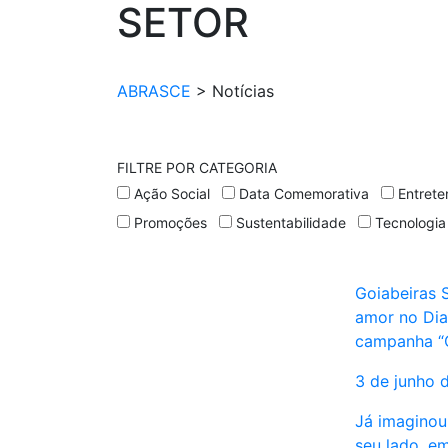
SETOR
ABRASCE
>
Notícias
FILTRE POR CATEGORIA
Ação Social
Data Comemorativa
Entrete
Promoções
Sustentabilidade
Tecnologia
Goiabeiras
amor no Di
campanha “C
3 de junho 
Já imaginou
seu lado, e