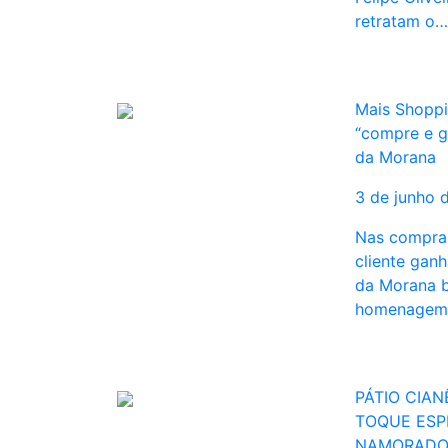
retratam o…
Mais Shoppi
“compre e g
da Morana
3 de junho 
Nas compras
cliente gan
da Morana 
homenagem
PÁTIO CIA
TOQUE ESP
NAMORADO