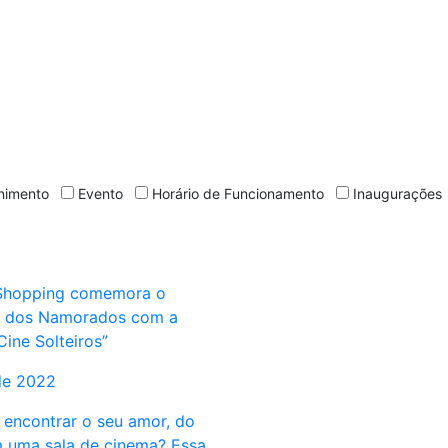
nimento
Evento
Horário de Funcionamento
Inaugurações
 Shopping comemora o
a dos Namorados com a
ine Solteiros”
de 2022
 encontrar o seu amor, do
m uma sala de cinema? Essa