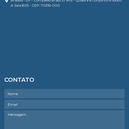
Brasília • DF - Complexo Brasil 21 SHS - Quadra 6 Conjunto A Bloco
A Sala 805 - CEP: 70316-000
CONTATO